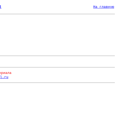
|
На главную
ериала
l.ru