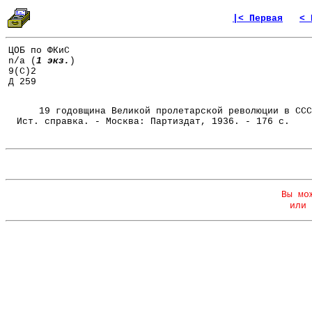
|< Первая
< 
ЦОБ по ФКиС
n/a (
1 экз.
)
9(С)2
Д 259
19 годовщина Великой пролетарской революции в ССС
Ист. справка. - Москва: Партиздат, 1936. - 176 с.
Вы мо
или 