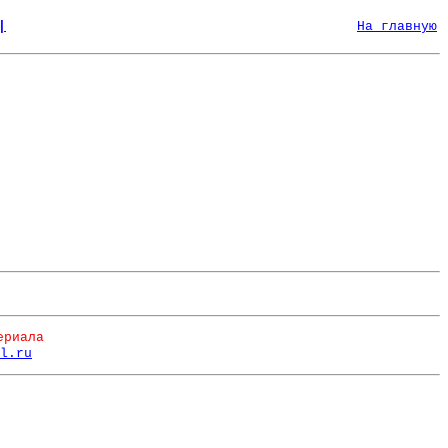
|
На главную
ериала
l.ru