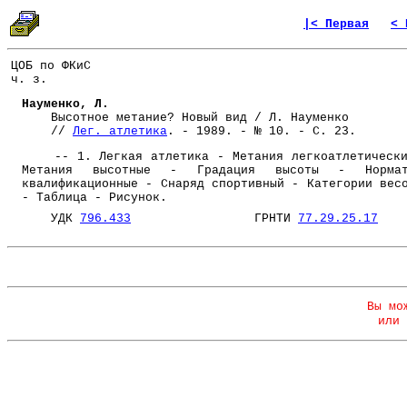
|< Первая
< 
ЦОБ по ФКиС
ч. з.
Науменко, Л.
Высотное метание? Новый вид / Л. Науменко
//
Лег. атлетика
. - 1989. - № 10. - С. 23.
-- 1. Легкая атлетика - Метания легкоатлетически
Метания высотные - Градация высоты - Нормат
квалификационные - Снаряд спортивный - Категории вес
- Таблица - Рисунок.
УДК
796.433
ГРНТИ
77.29.25.17
Вы мо
или 