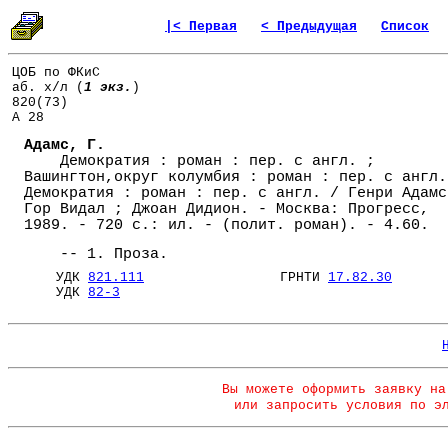
|< Первая
< Предыдущая
Список
ЦОБ по ФКиС
аб. х/л (
1 экз.
)
820(73)
А 28
Адамс, Г.
Демократия : роман : пер. с англ. ;
Вашингтон,округ колумбия : роман : пер. с англ.
Демократия : роман : пер. с англ. / Генри Адамс
Гор Видал ; Джоан Дидион. - Москва: Прогресс,
1989. - 720 с.: ил. - (полит. роман). - 4.60.
-- 1. Проза.
УДК
821.111
ГРНТИ
17.82.30
УДК
82-3
Вы можете оформить заявку на
или запросить условия по э