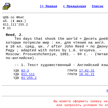
|< Первая
< Предыдущая
Список
ЦОБ по ФКиС
аб. (
1 экз.
)
811.111'255.2
R 33
Reed, J.
Ten days that shook the world = Десять дней
которые потрясли мир : кн. для чтения на англ. 
в 10 кл. сред. шк. / after John Reed = по Джону
Риду ; adapted with notes by L.A. Gruyeva. -
Moscow: Prosveshcheniye, 1981. - 94 с. - (Читае
по-английски).
-- 1. Текст художественный - Английский язы
УДК
82-3
ГРНТИ
17.82.31
УДК
811.111
ГРНТИ
16.41.21
УДК
81'255.2
Вы можете оформить заявку на
или запросить условия по э