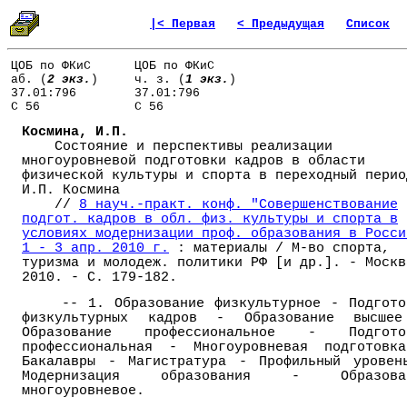
|< Первая
< Предыдущая
Список
ЦОБ по ФКиС
ЦОБ по ФКиС
аб. (
2 экз.
)
ч. з. (
1 экз.
)
37.01:796
37.01:796
С 56
С 56
Космина, И.П.
Состояние и перспективы реализации
многоуровневой подготовки кадров в области
физической культуры и спорта в переходный перио
И.П. Космина
//
8 науч.-практ. конф. "Совершенствование
подгот. кадров в обл. физ. культуры и спорта в
условиях модернизации проф. образования в Росси
1 - 3 апр. 2010 г.
: материалы / М-во спорта,
туризма и молодеж. политики РФ [и др.]. - Москв
2010. - С. 179-182.
-- 1. Образование физкультурное - Подгото
физкультурных кадров - Образование высше
Образование профессиональное - Подгото
профессиональная - Многоуровневая подготовк
Бакалавры - Магистратура - Профильный уровен
Модернизация образования - Образова
многоуровневое.