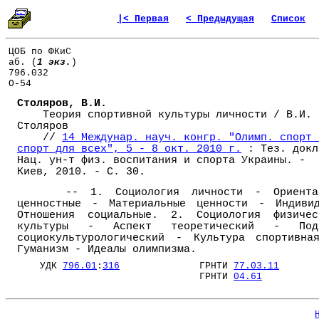
|< Первая
< Предыдущая
Список
ЦОБ по ФКиС
аб. (
1 экз.
)
796.032
О-54
Столяров, В.И.
Теория спортивной культуры личности / В.И.
Столяров
//
14 Междунар. науч. конгр. "Олимп. спорт 
спорт для всех", 5 - 8 окт. 2010 г.
: Тез. докл
Нац. ун-т физ. воспитания и спорта Украины. -
Киев, 2010. - С. 30.
-- 1. Социология личности - Ориента
ценностные - Материальные ценности - Индиви
Отношения социальные. 2. Социология физичес
культуры - Аспект теоретический - Под
социокультурологический - Культура спортивна
Гуманизм - Идеалы олимпизма.
УДК
796.01
:
316
ГРНТИ
77.03.11
ГРНТИ
04.61