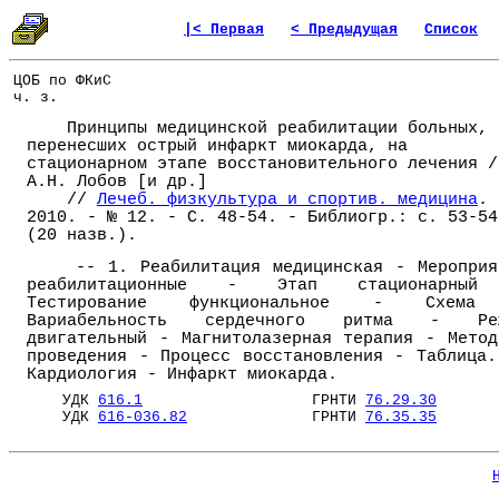
|< Первая
< Предыдущая
Список
ЦОБ по ФКиС
ч. з.
Принципы медицинской реабилитации больных,
перенесших острый инфаркт миокарда, на
стационарном этапе восстановительного лечения /
А.Н. Лобов [и др.]
//
Лечеб. физкультура и спортив. медицина
. 
2010. - № 12. - С. 48-54. - Библиогр.: с. 53-54
(20 назв.).
-- 1. Реабилитация медицинская - Мероприя
реабилитационные - Этап стационарны
Тестирование функциональное - Схем
Вариабельность сердечного ритма - Ре
двигательный - Магнитолазерная терапия - Метод
проведения - Процесс восстановления - Таблица.
Кардиология - Инфаркт миокарда.
УДК
616.1
ГРНТИ
76.29.30
УДК
616-036.82
ГРНТИ
76.35.35