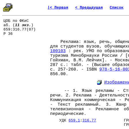
|< Первая
< Предыдущая
Список
ЦОБ по ФКиС
аб. (
11 экз.
)
659:316.77(07)
Р 36
Реклама: язык, речь, общени
для студентов вузов, обучающих
100103
: рек. УМО по образован
туризма Минобрнауки России / [
Гойхман, В.М. Лейчик]. - Москв
287 с.: табл. - (Высшее образо
с. 257-260. - ISBN
978-5-16-00
856.00.
Изображен
-- 1. Язык рекламы - Стил
речи. 2. Реклама - Деятельност
Коммуникация коммерческая - Р
- Текст рекламный. 3. Жанр
телевизионная - Рекламное об
периодические.
УДК
659.1
:
316.77
ГРН
ГРНТ