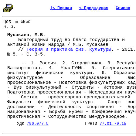
|< Первая
< Предыдущая
Список
ЦОБ по ФКиС
ч. з.
Мусакаев, М.Б.
Благородный труд во благо государства и
активной жизни народа / М.Б. Мусакаев
//
Теория и практика физ. культуры
. - 2011.
№ 5. - С. 3-5.
-- 1. Россия. 2. Стерлитамак. 3. Республ
Башкортостан. 4. УралГУФК. 5. Стерлитамакс
институт физической культуры. 6. Образова
физкультурное - Образование высш
профессиональное - Подготовка физкультурных кад
- Вуз физкультурный - Студенты - История вуз
Подготовка профессиональная - Исследования науч
- Состав профессорско-преподавательски
Факультет физической культуры - Спорт выс
достижений - Деятельность спортивная - Бор
национальная - Борьба куреш - Конференция науч
практическая - Сотрудничество международное.
УДК
796.077.5
ГРНТИ
77.01.79.15