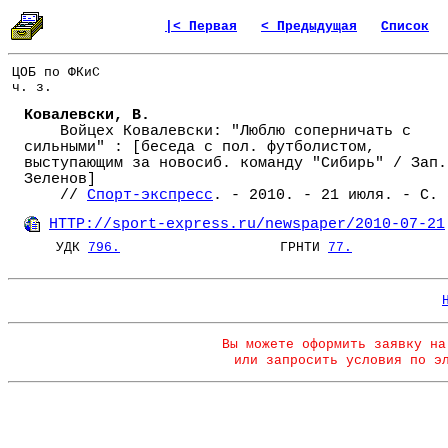
|< Первая
< Предыдущая
Список
ЦОБ по ФКиС
ч. з.
Ковалевски, В.
Войцех Ковалевски: "Люблю соперничать с
сильными" : [беседа с пол. футболистом,
выступающим за новосиб. команду "Сибирь" / Зап.
Зеленов]
//
Спорт-экспресс
. - 2010. - 21 июля. - С. 
HTTP://sport-express.ru/newspaper/2010-07-21
УДК
796.
ГРНТИ
77.
Вы можете оформить заявку на
или запросить условия по э