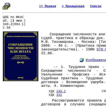
|< Первая
< Предыдущая
Список
ЦОБ по ФКиС
аб. (
1 экз.
)
349.2(094.1)
С 59
Сокращение численности или 
судеб. практика и образцы док.
М.Ю. Тихомирова. - Москва: [Ти
2009. - 46 с. - (Практика прим
законодательства). - ISBN
978-
22.80.
Изображен
-- 1. Трудовое право - Д
Сокращение численности - С
Увольнение - Профсоюз - Иск
Судебная практика - Трудовые 
договора - Возмещение ущерба.
акты. 4. Комментарии.
УДК
349.2
ГРНТ
УДК
331
Рассматриваются правила ра
договоров в случаях сокращен