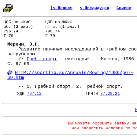
|< Первая
< Предыдущая
Список
ЦОБ по ФКиС
ЦОБ по ФКиС
аб. (
3 экз.
)
ч. з. (
1 экз.
)
796.74
796.74
Г 79
Г 79
Меркин, Э.Н.
Развитие научных исследований в гребном спо
за рубежом
//
Греб. спорт
: ежегодник. - Москва, 1986.
С. 67-69.
HTTP://sportlib.su/Annuals/Rowing/1986/p67-
69.htm
-- 1. Гребной спорт. 2. Гребной спорт.
УДК
797.12
ГРНТИ
77.29.21
Вы можете оформить заявку на
или запросить условия по э