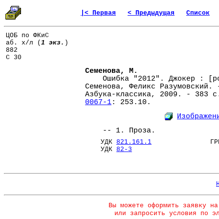
|< Первая
< Предыдущая
Список
ЦОБ по ФКиС
аб. х/л (
1 экз.
)
882
С 30
Семенова, М.
Ошибка "2012". Джокер : [ро
Семенова, Феликс Разумовский. 
Азбука-классика, 2009. - 383 
0067-1
: 253.10.
Изображен
-- 1. Проза.
УДК
821.161.1
ГРНТ
УДК
82-3
Вы можете оформить заявку на
или запросить условия по э