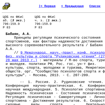
|< Первая
< Предыдущая
Список
ЦОБ по ФКиС
ЦОБ по ФКиС
аб. (
3 экз.
)
ч. з. (
1 экз.
)
796:159.9
796:159.9
Р 83
Р 83
Бабаян, А.А.
Принципы регуляции психического состояния
спортсменов, как факторы надежности достижения
высокого соревновательного результата / Бабаян
А.А.
//
9 Международ. науч.-практ. конф. психоло
физ. культуры и спорта "Рудиковские чтения" (27
28 мая 2013 г.)
: материалы / М-во спорта, тури
и молодеж. политики РФ, Рос. гос. ун-т физ.
культуры, спорта, молодежи и туризма, Межрегион
обществ. орг. "Сообщество психологов спорта и ф
культуры". - Москва, 2013. - С. 207-209.
-- 1. Россия. 2. Рудиковские чтения.
Конференция научно-практическая. 4. Конферен
научная международная. 5. Психология спортивна
Надежность психическая - Состояние психическо
Регуляция психическая - Саморегуляция - Лично
спортсмена - Достижение результатов. 6. Скорост
силовые виды спорта - Деятельнос