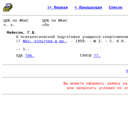
|< Первая
< Предыдущая
Список
ЦОБ по ФКиС
ЦОБ по ФКиС
ч. з.
сбо
Мейксон, Г.Б.
О психологической подготовке учащихся-спортсменов
//
Физ. культура в шк.
. - 1959. - № 2. - С. 6-9.
-- 1..
УДК
796.
ГРНТИ
77.
Вы можете оформить заявку на
или запросить условия по э