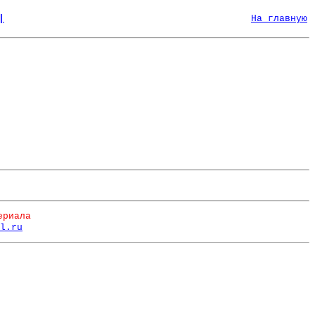
|
На главную
ериала
l.ru