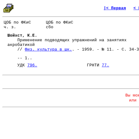
|< Первая
< 
ЦОБ по ФКиС
ЦОБ по ФКиС
ч. з.
сбо
Шойхст, К.Е.
Применение подводящих упражнений на занятиях
акробатикой
//
Физ. культура в шк.
. - 1959. - № 11. - С. 34-3
-- 1..
УДК
796.
ГРНТИ
77.
Вы мо
или 