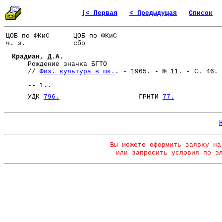
|< Первая
< Предыдущая
Список
ЦОБ по ФКиС
ЦОБ по ФКиС
ч. з.
сбо
Крадман, Д.А.
Рождение значка БГТО
//
Физ. культура в шк.
. - 1965. - № 11. - С. 46.
-- 1..
УДК
796.
ГРНТИ
77.
Вы можете оформить заявку на
или запросить условия по э