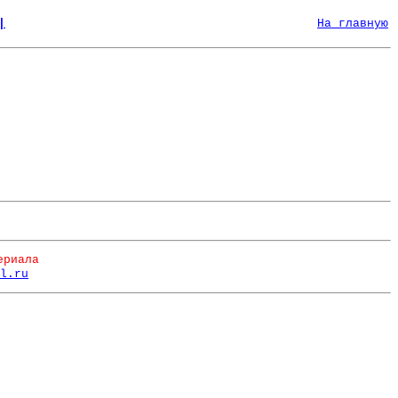
|
На главную
ериала
l.ru