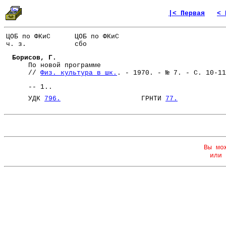
|< Первая
< 
ЦОБ по ФКиС
ЦОБ по ФКиС
ч. з.
сбо
Борисов, Г.
По новой программе
//
Физ. культура в шк.
. - 1970. - № 7. - С. 10-11
-- 1..
УДК
796.
ГРНТИ
77.
Вы мо
или 