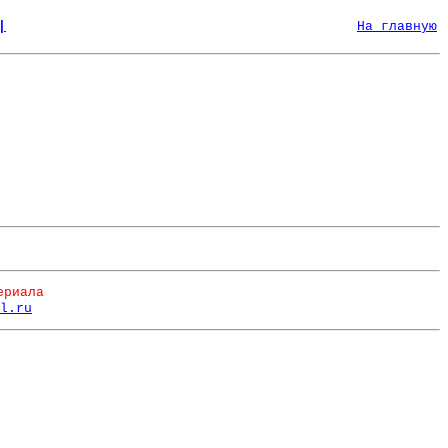
|
На главную
ериала
l.ru