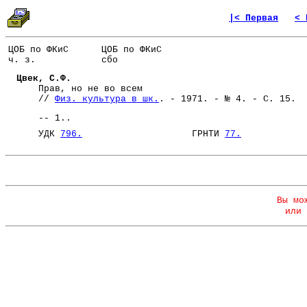
|< Первая
< 
ЦОБ по ФКиС
ЦОБ по ФКиС
ч. з.
сбо
Цвек, С.Ф.
Прав, но не во всем
//
Физ. культура в шк.
. - 1971. - № 4. - С. 15.
-- 1..
УДК
796.
ГРНТИ
77.
Вы мо
или 