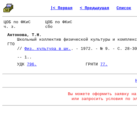
|< Первая
< Предыдущая
Список
ЦОБ по ФКиС
ЦОБ по ФКиС
ч. з.
сбо
Антонова, Т.Н.
Школьный коллектив физической культуры и комплекс
ГТО
//
Физ. культура в шк.
. - 1972. - № 9. - С. 28-30
-- 1..
УДК
796.
ГРНТИ
77.
Вы можете оформить заявку на
или запросить условия по э