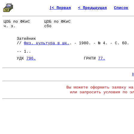
|< Первая
< Предыдущая
Список
ЦОБ по ФКиС
ЦОБ по ФКиС
ч. з.
сбо
Затейник
//
Физ. культура в шк.
. - 1980. - № 4. - С. 60.
-- 1..
УДК
796.
ГРНТИ
77.
Вы можете оформить заявку на
или запросить условия по э