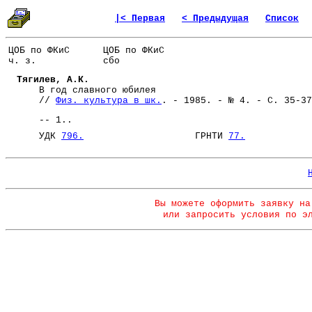
|< Первая
< Предыдущая
Список
ЦОБ по ФКиС
ЦОБ по ФКиС
ч. з.
сбо
Тягилев, А.К.
В год славного юбилея
//
Физ. культура в шк.
. - 1985. - № 4. - С. 35-37
-- 1..
УДК
796.
ГРНТИ
77.
Вы можете оформить заявку на
или запросить условия по э