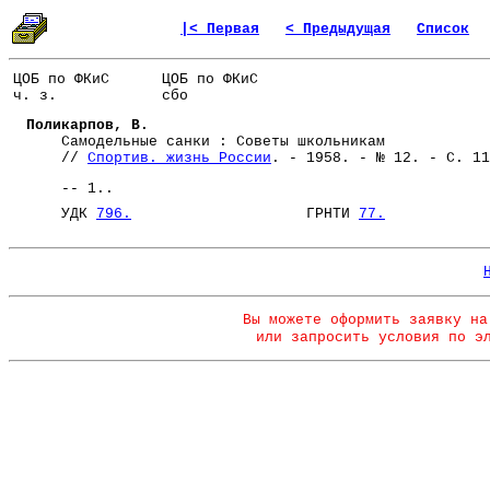
|< Первая
< Предыдущая
Список
ЦОБ по ФКиС
ЦОБ по ФКиС
ч. з.
сбо
Поликарпов, В.
Самодельные санки : Советы школьникам
//
Спортив. жизнь России
. - 1958. - № 12. - С. 11
-- 1..
УДК
796.
ГРНТИ
77.
Вы можете оформить заявку на
или запросить условия по э