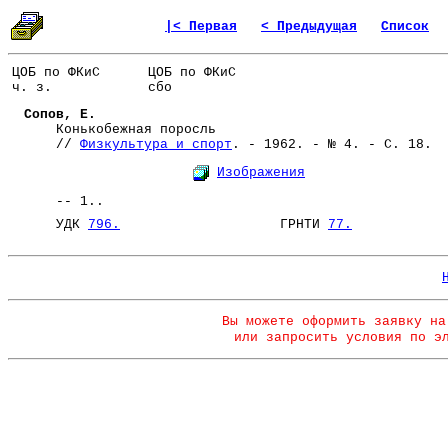
|< Первая
< Предыдущая
Список
ЦОБ по ФКиС
ЦОБ по ФКиС
ч. з.
сбо
Сопов, Е.
Конькобежная поросль
//
Физкультура и спорт
. - 1962. - № 4. - С. 18.
Изображения
-- 1..
УДК
796.
ГРНТИ
77.
Вы можете оформить заявку на
или запросить условия по э