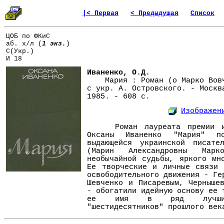
|< Первая
< Предыдущая
Список
ЦОБ по ФКиС
аб. х/л (
1 экз.
)
С(Укр.)
И 18
Иваненко, О.Д.
Мария : Роман (о Марко Вовчо
с укр. А. Островского. - Москв
1985. - 608 с.
Изображен
Роман лауреата премии им
Оксаны Иваненко "Мария" п
выдающейся украинской писате
(Марин Александровны Мар
необычайной судьбы, яркого мн
Ее творческие и личные связи 
освободительного движения - Ге
Шевченко и Писаревым, Черныше
- обогатили идейную основу ее 
ее имя в ряд лучших 
"шестидесятников" прошлого век