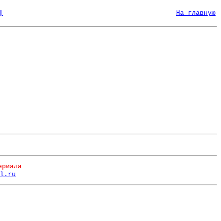
|
На главную
ериала
l.ru