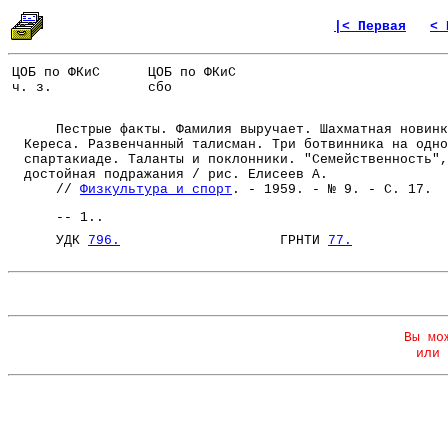
|< Первая
< 
ЦОБ по ФКиС
ЦОБ по ФКиС
ч. з.
сбо
Пестрые факты. Фамилия выручает. Шахматная новинк
Кереса. Развенчанный талисман. Три ботвинника на одно
спартакиаде. Таланты и поклонники. "Семейственность",
достойная подражания / рис. Елисеев А.
//
Физкультура и спорт
. - 1959. - № 9. - С. 17.
-- 1..
УДК
796.
ГРНТИ
77.
Вы мо
или 