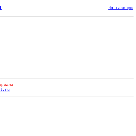
|
На главную
ериала
l.ru