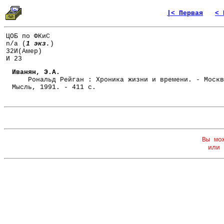
|< Первая
< 
ЦОБ по ФКиС
n/a (
1 экз.
)
32И(Амер)
И 23
Иванян, Э.А.
Рональд Рейган : Хроника жизни и времени. - Москв
Мысль, 1991. - 411 с.
Вы мо
или 