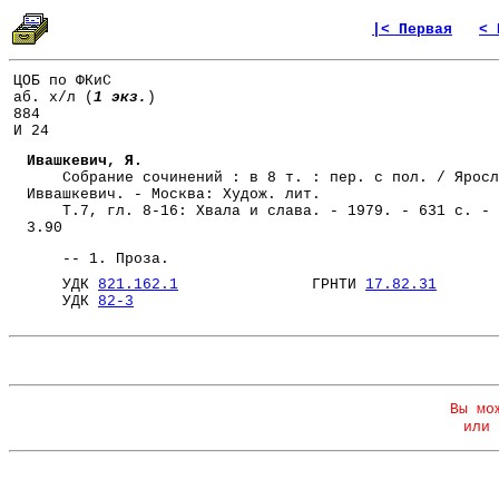
|< Первая
< 
ЦОБ по ФКиС
аб. х/л (
1 экз.
)
884
И 24
Ивашкевич, Я.
Собрание сочинений : в 8 т. : пер. с пол. / Яросл
Иввашкевич. - Москва: Худож. лит.
Т.7, гл. 8-16: Хвала и слава. - 1979. - 631 с. -
3.90
-- 1. Проза.
УДК
821.162.1
ГРНТИ
17.82.31
УДК
82-3
Вы мо
или 