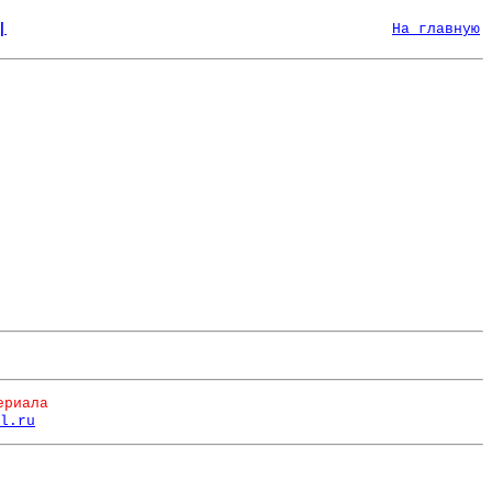
|
На главную
ериала
l.ru