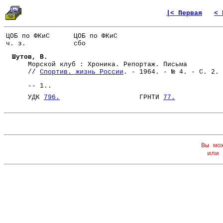
|< Первая
< 
ЦОБ по ФКиС
ЦОБ по ФКиС
ч. з.
сбо
Шутов, В.
Морской клуб : Хроника. Репортаж. Письма
//
Спортив. жизнь России
. - 1964. - № 4. - С. 2.
-- 1..
УДК
796.
ГРНТИ
77.
Вы мо
или 