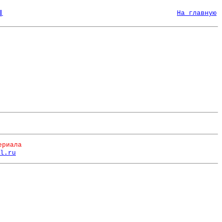
|
На главную
ериала
l.ru