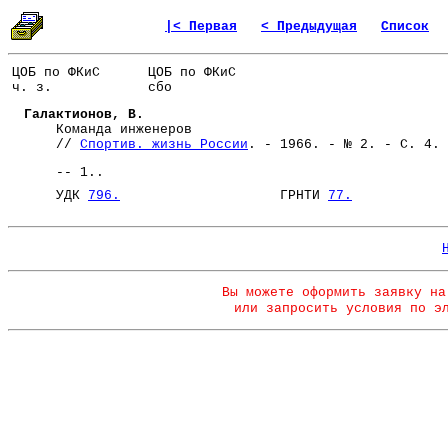
|< Первая
< Предыдущая
Список
ЦОБ по ФКиС
ЦОБ по ФКиС
ч. з.
сбо
Галактионов, В.
Команда инженеров
//
Спортив. жизнь России
. - 1966. - № 2. - С. 4.
-- 1..
УДК
796.
ГРНТИ
77.
Вы можете оформить заявку на
или запросить условия по э