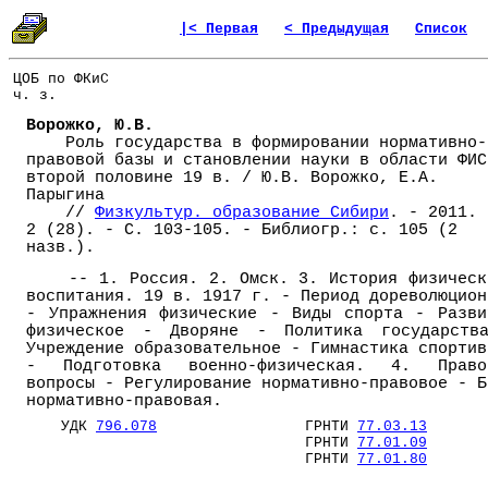
|< Первая
< Предыдущая
Список
ЦОБ по ФКиС
ч. з.
Ворожко, Ю.В.
Роль государства в формировании нормативно-
правовой базы и становлении науки в области ФИС
второй половине 19 в. / Ю.В. Ворожко, Е.А.
Парыгина
//
Физкультур. образование Сибири
. - 2011. 
2 (28). - С. 103-105. - Библиогр.: с. 105 (2
назв.).
-- 1. Россия. 2. Омск. 3. История физическ
воспитания. 19 в. 1917 г. - Период дореволюцион
- Упражнения физические - Виды спорта - Разви
физическое - Дворяне - Политика государств
Учреждение образовательное - Гимнастика спортив
- Подготовка военно-физическая. 4. Право
вопросы - Регулирование нормативно-правовое - Б
нормативно-правовая.
УДК
796.078
ГРНТИ
77.03.13
ГРНТИ
77.01.09
ГРНТИ
77.01.80