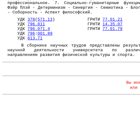
профессиональное. 7. Социально-гуманитарные функц
Фэйр Плэй - Детерминизм - Синергия - Семиотика - Бло
- Соборность - Аспект философский.
УДК
378
(
571.13
) ГРНТИ
77.01.21
УДК
796.011
ГРНТИ
14.35.07
УДК
796.071.4
ГРНТИ
77.01.79
УДК
796
:
001.89
УДК
613.71
В сборнике научных трудов представлены результ
научной деятельности университета по различ
направлениям развития физической культуры и спорта.
Вы мо
или 