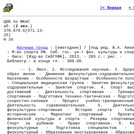
|< Первая
< 
ЦОБ по ФКиС
аб. (
1 экз.
)
378.679.6(571.13-
25)
Н 34
Научные труды
: [ежегодник] / [под ред. В.А. Аики
; М-во спорта РФ, Сиб. гос. ун-т физ. культуры и спор
- Омск: [Изд-во СибГУФК], 2013. - 265 с.: рис. -
Библиогр.: в конце гл. - 300.00.
-- 1. Омск. 2. Исследования научные. 3. Здоро
образ жизни - Движение физкультурно-оздоровительн
Население - Особенности возрастные - Особенности пол
- Специальная медицинская группа - Занятия физкульту
оздоровительные - Занятия спортом. 4. Спорт выс
достижений - Деятельность спортивная - Трениро
спортивная - Подготовка технико-тактическая - Подгот
скоростно-силовая - Процесс учебно-тренировочны
Деятельность соревновательная. 5. Деятельно
физкультурно-спортивная - История спорта - Собы
исторические - Маркетинг спортивный - Пропага
физической культуры и спорта - Резервы спортивны
Спорт за рубежом - Право спортивное. 6. Ка
физкультурные - Подготовка специалистов - 
физкультурный - Образование многоуровневое - Образов