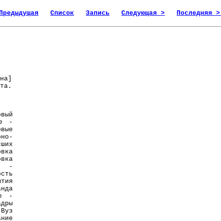
Предыдущая
Список
Запись
Следующая >
Последняя >
на]
та.
вый
ое -
овые
рно-
ших
вка
овка
й -
сть
тия
нда
е -
дры
Вуз
ание