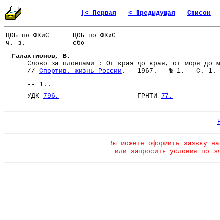
|< Первая
< Предыдущая
Список
ЦОБ по ФКиС
ЦОБ по ФКиС
ч. з.
сбо
Галактионов, В.
Слово за пловцами : От края до края, от моря до м
//
Спортив. жизнь России
. - 1967. - № 1. - С. 1.
-- 1..
УДК
796.
ГРНТИ
77.
Вы можете оформить заявку на
или запросить условия по э