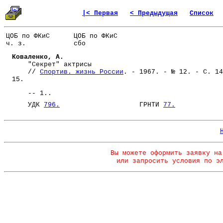
|< Первая
< Предыдущая
Список
ЦОБ по ФКиС
ЦОБ по ФКиС
ч. з.
сбо
Коваленко, А.
"Секрет" актрисы
//
Спортив. жизнь России
. - 1967. - № 12. - С. 14
15.
-- 1..
УДК
796.
ГРНТИ
77.
Вы можете оформить заявку на
или запросить условия по э