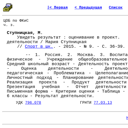
|< Первая
< Предыдущая
Список
ЦОБ по ФКиС
ч. з.
Ступницкая, М.
Увидеть результат : оценивание в проект.
деятельности / Мария Ступницкая
//
Спорт в шк.
. - 2015. - № 9. - С. 36-39.
-- 1. Россия. 2. Москва. 3. Воспита
физическое - Учреждение общеобразовательно
Средний школьный возраст - Деятельность проект
- Оценка деятельности - Деятельно
педагогическая - Проблематика - Целеполагани
Личностный подход - Планирование деятельност
Реализация проекта - Продукт деятельност
Презентация учебная - Отчет деятельност
Письменная форма - Критерии оценки - Таблица - 
6 классы - Результат деятельности.
УДК
796.078
ГРНТИ
77.03.13