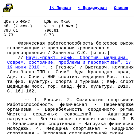
|< Первая
< Предыдущая
Список
ЦОБ по ФКиС
ЦОБ по ФКиС
аб. (
1 экз.
)
ч. з. (
1 экз.
)
796:61
796:61
С 73
С 73
Физическая работоспособность боксеров высок
квалификации с признаками хронического
перенапряжения / Золичева С.Ю. [и др.]
//
Науч.-практ. конф. "Спортив. медицина.
Соврем. состояние, проблемы и перспективы", 17 
19 июня 2010 г.
: [тезисы] / Выставоч. компания
"Соч-Экспо ТПП г. Сочи", Адм. Краснодар. края,
Адм. г. Сочи ; НИИ спортив. медицины Рос. гос. 
та физ. культуры, спорта и туризма ; Каф. спорт
медицины Моск. гор. акад. физ. культуры, 2010. 
С. 161-162.
-- 1. Россия. 2. Физиология спортивна
Работоспособность физическая - Перенапряже
организма - Вариабельность сердечного ритм
Частота сердечных сокращений - Адаптаци
нагрузкам - Вегетативная нервная система. 3. Б
- Квалификация спортивная - Нагрузка физическа
Молодежь. 4. Медицина спортивная - Кардиоло
спортивная - Дисплазия соединительной ткани.