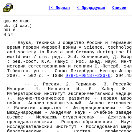
|< Первая
< Предыдущая
Список
ЦОБ по ФКиС
аб. (
1 экз.
)
001.8
Н 34
Наука, техника и общество России и Германии
время первой мировой войны = Science, technolog
and society in Russia and Germany during the fi
world war / отв. ред.: Э.И. Колчинский, Д. Байр
; ред.-сост. Ю.А. Лайус ; Рос. акад. наук, Ин-т
истории естествознания и техники С.-Петерб. фил
Тюбинген. ун-т. - Санкт-Петербург: Нестор-Истор
2007. - 502 с. - ISBN
978-5-98187-226-6
: 394.45
-- 1. Россия. 2. Германия. 3. Российс
Империя. 4. Мечников И. 5. Хабер Ф.
Императорский институт экспериментальной медици
7. Научно-техническое развитие - Первая миро
война - Анализ сравнительный - Аспект историчес
- Развитие общества - Интернационализм - Св
международные - Академия наук - Учебное заведе
высшее - Молодежь студенческая - Деятельно
преподавательская - Реформа образования - Науч
исследовательский институт - Исследования меди
биологические - Состав профессорс