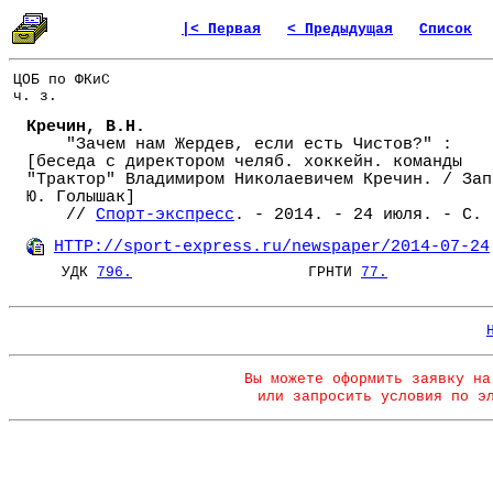
|< Первая
< Предыдущая
Список
ЦОБ по ФКиС
ч. з.
Кречин, В.Н.
"Зачем нам Жердев, если есть Чистов?" :
[беседа с директором челяб. хоккейн. команды
"Трактор" Владимиром Николаевичем Кречин. / Зап
Ю. Голышак]
//
Спорт-экспресс
. - 2014. - 24 июля. - С. 
HTTP://sport-express.ru/newspaper/2014-07-24
УДК
796.
ГРНТИ
77.
Вы можете оформить заявку на
или запросить условия по э