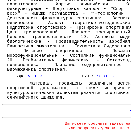
волонтерская - Хартия олимпийская - Ка
физкультурные - Подготовка кадров - "Спорт 
всех" - Имидж государства - Pr-технологии. 
Деятельность физкультурно-спортивная - Воспита
физическое - Аспекты теоретико-методически
Подготовка спортсменов - Тренировка спортивна
Цикл тренировочный - Процесс тренировочны
Перенос тренированности. 19. Аспекты меди
биологические - Производительность аэробна
Гимнастика дыхательная - Гимнастика Сидерского
- Питание спортивное - Показате
морфофункциональные - Состояние функциональн
20. Реабилитация физическая - Остеохонд
позвоночника - Плавание оздоровительное. 
Биомеханика спортивная.
УДК
796.032
ГРНТИ
77.31.13
Материалы посвящены различным аспек
спортивной дипломатии, а также историческ
культурологическим аспектам развития спортивног
олимпийского движения.
Вы можете оформить заявку на
или запросить условия по э