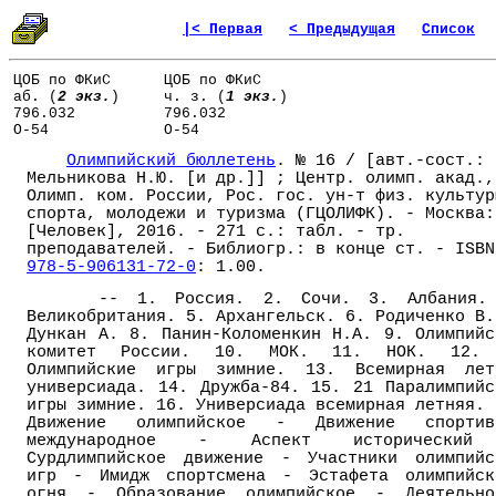
|< Первая
< Предыдущая
Список
ЦОБ по ФКиС
ЦОБ по ФКиС
аб. (
2 экз.
)
ч. з. (
1 экз.
)
796.032
796.032
О-54
О-54
Олимпийский бюллетень
. № 16 / [авт.-сост.:
Мельникова Н.Ю. [и др.]] ; Центр. олимп. акад.,
Олимп. ком. России, Рос. гос. ун-т физ. культур
спорта, молодежи и туризма (ГЦОЛИФК). - Москва:
[Человек], 2016. - 271 с.: табл. - тр.
преподавателей. - Библиогр.: в конце ст. - ISBN
978-5-906131-72-0
: 1.00.
-- 1. Россия. 2. Сочи. 3. Албания.
Великобритания. 5. Архангельск. 6. Родиченко В.
Дункан А. 8. Панин-Коломенкин Н.А. 9. Олимпийс
комитет России. 10. МОК. 11. НОК. 12.
Олимпийские игры зимние. 13. Всемирная лет
универсиада. 14. Дружба-84. 15. 21 Паралимпийс
игры зимние. 16. Универсиада всемирная летняя. 
Движение олимпийское - Движение спортив
международное - Аспект исторически
Сурдлимпийское движение - Участники олимпийс
игр - Имидж спортсмена - Эстафета олимпийск
огня - Образование олимпийское - Деятельно