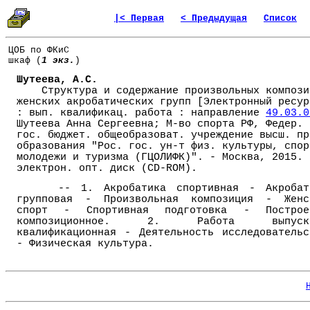
|< Первая
< Предыдущая
Список
ЦОБ по ФКиС
шкаф (
1 экз.
)
Шутеева, А.С.
Структура и содержание произвольных компози
женских акробатических групп [Электронный ресур
: вып. квалификац. работа : направление
49.03.0
Шутеева Анна Сергеевна; М-во спорта РФ, Федер.
гос. бюджет. общеобразоват. учреждение высш. пр
образования "Рос. гос. ун-т физ. культуры, спор
молодежи и туризма (ГЦОЛИФК)". - Москва, 2015. 
электрон. опт. диск (CD-ROM).
-- 1. Акробатика спортивная - Акробат
групповая - Произвольная композиция - Женс
спорт - Спортивная подготовка - Построе
композиционное. 2. Работа выпуск
квалификационная - Деятельность исследовательс
- Физическая культура.