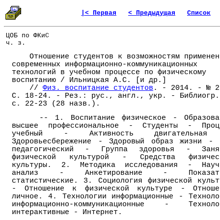
|< Первая
< Предыдущая
Список
ЦОБ по ФКиС
ч. з.
Отношение студентов к возможностям применен
современных информационно-коммуникационных
технологий в учебном процессе по физическому
воспитанию / Ильницкая А.С. [и др.]
//
Физ. воспитание студентов
. - 2014. - № 2
С. 18-24. - Рез.: рус., англ., укр. - Библиогр.
с. 22-23 (28 назв.).
-- 1. Воспитание физическое - Образова
высшее профессиональное - Студенты - Проц
учебный - Активность двигательна
Здоровьесбережение - Здоровый образ жизни - 
педагогический - Группа здоровья - Заня
физической культурой - Средства физичес
культуры. 2. Методика исследования - Науч
анализ - Анкетирование - Показат
статистические. 3. Социология физической культ
- Отношение к физической культуре - Отноше
личное. 4. Технологии информационные - Техноло
информационно-коммуникационные - Техноло
интерактивные - Интернет.