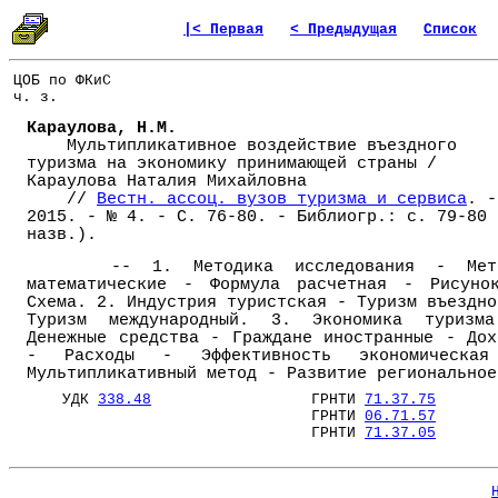
|< Первая
< Предыдущая
Список
ЦОБ по ФКиС
ч. з.
Караулова, Н.М.
Мультипликативное воздействие въездного
туризма на экономику принимающей страны /
Караулова Наталия Михайловна
//
Вестн. ассоц. вузов туризма и сервиса
. -
2015. - № 4. - С. 76-80. - Библиогр.: с. 79-80 
назв.).
-- 1. Методика исследования - Мет
математические - Формула расчетная - Рисуно
Схема. 2. Индустрия туристская - Туризм въездно
Туризм международный. 3. Экономика туризм
Денежные средства - Граждане иностранные - Дох
- Расходы - Эффективность экономическа
Мультипликативный метод - Развитие региональное
УДК
338.48
ГРНТИ
71.37.75
ГРНТИ
06.71.57
ГРНТИ
71.37.05