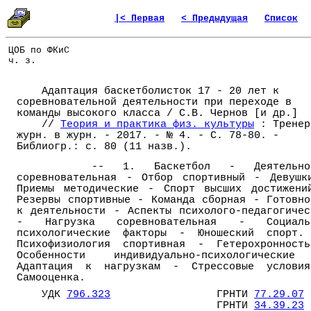
|< Первая
< Предыдущая
Список
ЦОБ по ФКиС
ч. з.
Адаптация баскетболисток 17 - 20 лет к
соревновательной деятельности при переходе в
команды высокого класса / С.В. Чернов [и др.]
//
Теория и практика физ. культуры
: Тренер
журн. в журн. - 2017. - № 4. - С. 78-80. -
Библиогр.: с. 80 (11 назв.).
-- 1. Баскетбол - Деятельнос
соревновательная - Отбор спортивный - Девушк
Приемы методические - Спорт высших достижени
Резервы спортивные - Команда сборная - Готовно
к деятельности - Аспекты психолого-педагогичес
- Нагрузка соревновательная - Социаль
психологические факторы - Юношеский спорт.
Психофизиология спортивная - Гетерохронност
Особенности индивидуально-психологически
Адаптация к нагрузкам - Стрессовые услови
Самооценка.
УДК
796.323
ГРНТИ
77.29.07
ГРНТИ
34.39.23