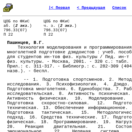
|< Первая
< Предыдущая
Список
ЦОБ по ФКиС
ЦОБ по ФКиС
аб. (
2 экз.
)
ч. з. (
2 экз.
)
796.33(07)
796.33(07)
П 22
П 22
Пашинцев, В.Г.
Технология моделирования и программирования
многолетней подготовке дзюдоистов : учеб. пособ
для студентов ин-тов физ. культуры / Пед. ин-т
физ. культуры. - Москва, 2001. - 320 с.: табл. 
Прил.: с. 311-317. - Библиогр.: с. 282-309 (404
назв.). - беспл.
-- 1. Подготовка спортсменов. 2. Метод
исследования. 3. Психофизиология. 4. Дзюдо.
Подготовка многолетняя. 6. Единоборства. 7. Раб
исследовательская. 8. Активность психическая.
Активность физическая. 10. Моделирование. 
Подготовка скоростно-силовая. 12. Подгото
техническая. 13. Обеспечение информационное. 
Подготовка тактическая. 15. Методологичес
подход. 16. Средства технические. 17. Подгото
физическая. 18. Программирование. 19. Нагруз
20. Реакция двигательная. 21. Состоя
эмоциональное. 22. Нервная система. 