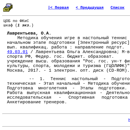
|< Первая
< Предыдущая
Список
ЦОБ по ФКиС
шкаф (
1 экз.
)
Лаврентьева, О.А.
Методика обучения игре в настольный теннис 
начальном этапе подготовки [Электронный ресурс]
вып. квалификац. работа : направление подгот.
49.03.01
/ Лаврентьева Ольга Александровна; М-в
спорта РФ, Федер. гос. бюджет. образоват.
учреждение высш. образования "Рос. гос. ун-т фи
культуры, спорта, молодежи и туризма (ГЦОЛИФК)"
Москва, 2017. - 1 электрон. опт. диск (CD-ROM).
-- 1. Теннис настольный - Подгото
техническая - Этап начальный - Методика обучени
Подготовка многолетняя - Этапы подготовки.
Работа выпускная квалификационная - Деятельно
исследовательская - Спортивная подготовк
Анкетирование тренеров.