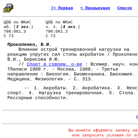
|< Первая
< Предыдущая
Список
ЦОБ по ФКиС
ЦОБ по ФКиС
аб. (
3 экз.
)
ч. з. (
4 экз.
)
796:061.3
796:061.3
С 73
С 73
Прокопенко, В.И.
Влияние острой тренировочной нагрузки на
реакцию упругих сил стопы акробаток / Прокопенк
В.И., Борисова И.Ю.
//
Спорт в соврем. о-ве
: Всемир. науч. кон
Тбилиси 1980 г. - Москва, 1980. - Третье
направление : Биология. Биомеханика. Биохимия.
Медицина. Физиология. - С. 313.
-- 1. Акробаты. 2. Акробатика. 3. Женс
спорт. 4. Нагрузка тренировочная. 5. Стопа.
Рессорные способности.
Вы можете оформить заявку на
или запросить условия по э