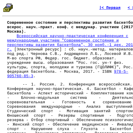
|< Первая
< 
Современное состояние и перспективы развития баскетбо
всерос. науч.-практ. конф. с междунар. участием (2017
Москва).
Всероссийская научно-практическая конференция с
международным участием "Современное состояние и
перспективы развития баскетбола", 30 нояб.-1 дек. 201
г.
[Электронный ресурс] : сб. науч.-метод. материалов
под ред.: Чернова С.В., Андрющенко Л.Б., Лосевой И.В.
М-во спорта РФ, Федер. гос. бюджет. образоват.
учреждение высш. образования "Рос. гос. ун-т физ.
культуры, спорта, молодежи и туризма (ГЦОЛИФК)", Рос.
федерация баскетбола. - Москва, 2017. - ISBN
978-5-
905760-85-3
.
-- 1. Россия. 2. Конференция всероссийская.
Конференция научно-практическая. 4. Баскетбол - Каф
баскетбола - Аспект исторический - Комплектование ко
- Блочно-модульная система - Деятельно
соревновательная - Готовность к соревновани
Соревнования международные - Анализ выступлени
Студенческий спорт - Мотивация занятий спорто
Юношеский спорт - Резервы спортивные - Подгото
резерва - Отбор спортивный - Обеспечение психологиче
- Женский спорт - Обеспечение медицинское - Инвали
спорт - Нарушение слуха - Глухота - Баскетбол