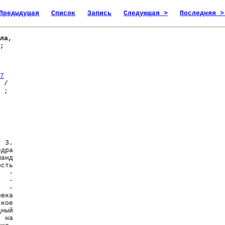
Предыдущая
Список
Запись
Следующая >
Последняя >
ла,
;
7
 /
 ;
 3.
едра
манд
сть
ю -
й -
м -
вка
ское
дный
 на