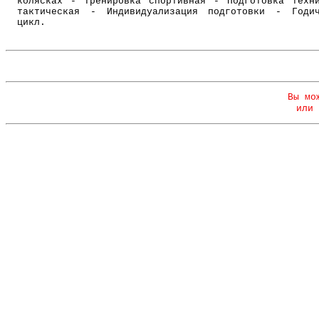
колясках - Тренировка спортивная - Подготовка техн
тактическая - Индивидуализация подготовки - Годи
цикл.
Вы мо
или 