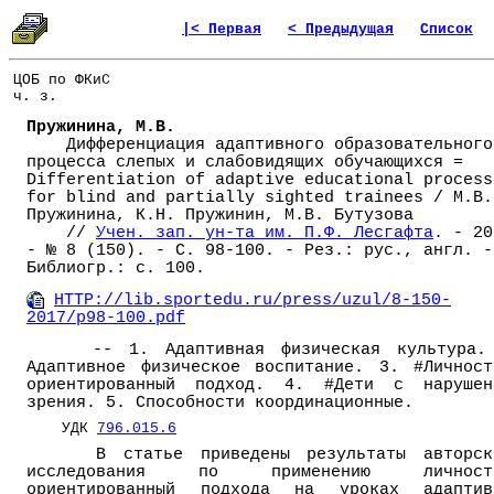
|< Первая
< Предыдущая
Список
ЦОБ по ФКиС
ч. з.
Пружинина, М.В.
Дифференциация адаптивного образовательного
процесса слепых и слабовидящих обучающихся =
Differentiation of adaptive educational process
for blind and partially sighted trainees / М.В.
Пружинина, К.Н. Пружинин, М.В. Бутузова
//
Учен. зап. ун-та им. П.Ф. Лесгафта
. - 20
- № 8 (150). - С. 98-100. - Рез.: рус., англ. -
Библиогр.: с. 100.
HTTP://lib.sportedu.ru/press/uzul/8-150-
2017/p98-100.pdf
-- 1. Адаптивная физическая культура.
Адаптивное физическое воспитание. 3. #Личност
ориентированный подход. 4. #Дети с нарушен
зрения. 5. Способности координационные.
УДК
796.015.6
В статье приведены результаты авторск
исследования по применению личност
ориентированный подхода на уроках адаптив