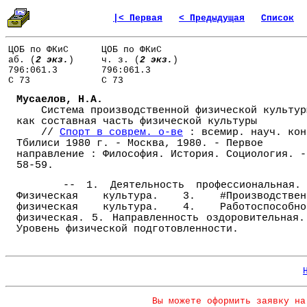
|< Первая
< Предыдущая
Список
ЦОБ по ФКиС
ЦОБ по ФКиС
аб. (
2 экз.
)
ч. з. (
2 экз.
)
796:061.3
796:061.3
С 73
С 73
Мусаелов, Н.А.
Система производственной физической культур
как составная часть физической культуры
//
Спорт в соврем. о-ве
: всемир. науч. кон
Тбилиси 1980 г. - Москва, 1980. - Первое
направление : Философия. История. Социология. -
58-59.
-- 1. Деятельность профессиональная.
Физическая культура. 3. #Производствен
физическая культура. 4. Работоспособно
физическая. 5. Направленность оздоровительная.
Уровень физической подготовленности.
Вы можете оформить заявку на