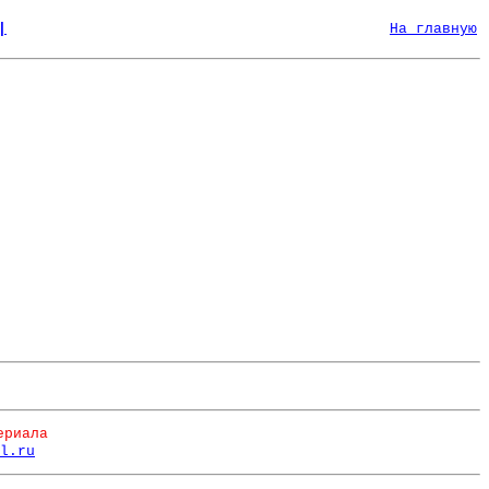
|
На главную
ериала
l.ru